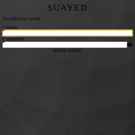
SUAYED
Acceder a tu cuenta
Usuario
Contraseña
Iniciar sesión